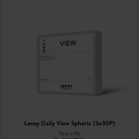
Lensy Daily View Spheric (3x30P)
Pack a 90