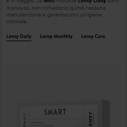
e in viaggio. Le
morbide
sono
lenti
Lensy Daily
monouso, non richiedono quindi nessuna
manutenzione e garantiscono un'igiene
ottimale.
Lensy Daily
Lensy Monthly
Lensy Care