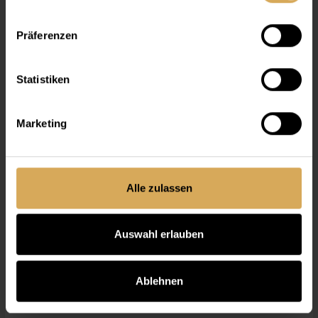
Präferenzen
Statistiken
Marketing
Alle zulassen
Auswahl erlauben
Lensy Daily Clever Spheric (90P)
Pack à 90
Dès
CHF 73.55
Ablehnen