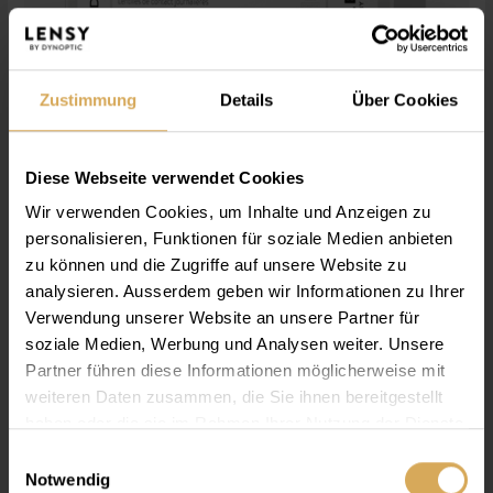
Zustimmung
Details
Über Cookies
Diese Webseite verwendet Cookies
Wir verwenden Cookies, um Inhalte und Anzeigen zu
Lensy Daily Clever Spheric (30P)
personalisieren, Funktionen für soziale Medien anbieten
Pack à 30
zu können und die Zugriffe auf unsere Website zu
analysieren. Ausserdem geben wir Informationen zu Ihrer
Dès
CHF 28.05
Verwendung unserer Website an unsere Partner für
soziale Medien, Werbung und Analysen weiter. Unsere
Partner führen diese Informationen möglicherweise mit
weiteren Daten zusammen, die Sie ihnen bereitgestellt
haben oder die sie im Rahmen Ihrer Nutzung der Dienste
gesammelt haben.
Einwilligungsauswahl
Notwendig