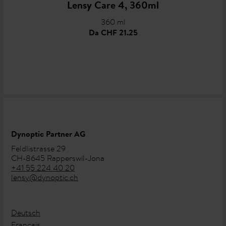
Lensy Care 4, 360ml
360 ml
Da
CHF 21.25
Dynoptic Partner AG
Feldlistrasse 29
CH-8645 Rapperswil-Jona
+41 55 224 40 20
lensy@dynoptic.ch
Deutsch
Français