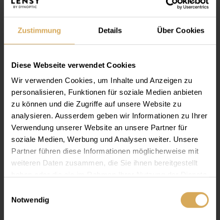
Zustimmung
Details
Über Cookies
Diese Webseite verwendet Cookies
Wir verwenden Cookies, um Inhalte und Anzeigen zu
personalisieren, Funktionen für soziale Medien anbieten
zu können und die Zugriffe auf unsere Website zu
analysieren. Ausserdem geben wir Informationen zu Ihrer
Verwendung unserer Website an unsere Partner für
soziale Medien, Werbung und Analysen weiter. Unsere
Partner führen diese Informationen möglicherweise mit
Lensy
Flat
weiteren Daten zusammen, die Sie ihnen bereitgestellt
Fatevi spedire regolarmente le lenti direttamente a casa
haben oder die sie im Rahmen Ihrer Nutzung der Dienste
vostra grazie all’abbonamento.
gesammelt haben.
Einwilligungsauswahl
Notwendig
Per saperne di più