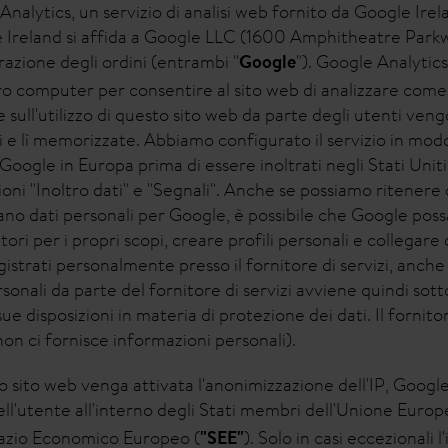
Analytics, un servizio di analisi web fornito da Google I
le Ireland si affida a Google LLC (1600 Amphitheatre Pa
azione degli ordini (entrambi "
"). Google Analytics 
Google
 computer per consentire al sito web di analizzare come gli
 sull'utilizzo di questo sito web da parte degli utenti ve
i e lì memorizzate. Abbiamo configurato il servizio in modo t
Google in Europa prima di essere inoltrati negli Stati Uniti 
oni "Inoltro dati" e "Segnali". Anche se possiamo ritenere
o dati personali per Google, è possibile che Google possa
tatori per i propri scopi, creare profili personali e collegar
istrati personalmente presso il fornitore di servizi, anche i
sonali da parte del fornitore di servizi avviene quindi sotto
ue disposizioni in materia di protezione dei dati. Il fornitor
(non ci fornisce informazioni personali).
sto sito web venga attivata l'anonimizzazione dell'IP, Goog
ll'utente all'interno degli Stati membri dell'Unione Europ
pazio Economico Europeo (
). Solo in casi eccezionali 
"SEE"