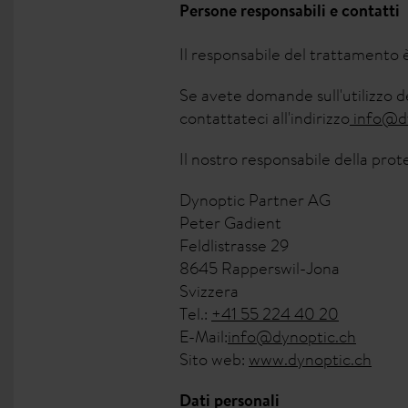
Persone responsabili e contatti
Il responsabile del trattamento 
Se avete domande sull'utilizzo dei
contattateci all'indirizzo
info@dy
Il nostro responsabile della prot
Dynoptic Partner AG
Peter Gadient
Feldlistrasse 29
8645 Rapperswil-Jona
Svizzera
Tel.:
+41 55 224 40 20
E-Mail:
info@dynoptic.ch
Sito web:
www.dynoptic.ch
Dati personali