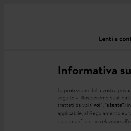
Lenti a con
Informativa su
La protezione della vostra priva
seguito vi illustreremo quali d
trattati da voi ("
, "
) i
voi"
utente"
applicabile, al Regolamento euro
nostri confronti in relazione all'u