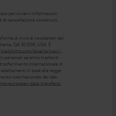
zzato per inviarvi informazioni
ink di cancellazione contenuto
taforma di invio di newsletter del
tlanta, GA 30308, USA. È
//mailchimp.com/legal/privacy/
.
i personali saranno trasferiti
 trasferimento internazionale di
 adattamenti in base alla legge
imento internazionale dei dati
imp-european-data-transfers/
.