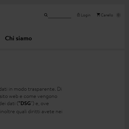
Login
Carello
i
Chi siamo
dati in modo trasparente. Di
to sito web e come vengono
ei dati (
") e, ove
"DSG
inoltre quali diritti avete nei