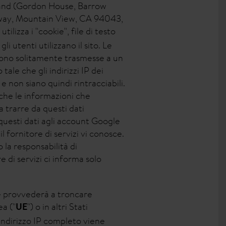
reland (Gordon House, Barrow
rkway, Mountain View, CA 94043,
utilizza i "cookie", file di testo
 utenti utilizzano il sito. Le
ngono solitamente trasmesse a un
ale che gli indirizzi IP dei
e non siano quindi rintracciabili.
 che le informazioni che
 trarre da questi dati
e questi dati agli account Google
l fornitore di servizi vi conosce.
 la responsabilità di
e di servizi ci informa solo
le provvederà a troncare
ea ("
") o in altri Stati
UE
l'indirizzo IP completo viene