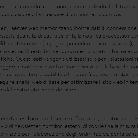
personali creando un account cliente individuale. Il trattam
 conclusione o l'attuazione di un contratto con voi.
o web, i server web memorizzano inoltre dati di connessione
sso, la quantità di dati trasferiti, la notifica di accesso riusc
URL di riferimento (la pagina precedentemente visitata), l'i
 del sistema. Questi dati vengono memorizzati in forma an
iche. Questi dati vengono utilizzati solo per valutazioni sta
ggere il nostro sito web e i nostri servizi sulla base del no
 per garantire la stabilità e l'integrità dei nostri sistemi. 
guire analisi web di base per ottimizzare il sito web in ter
o del nostro sito web e dei servizi.
rzi (ad es. fornitori di servizi informatici, fornitori di serviz
 invio di newsletter, fornitori esterni di cookie) nella misura 
ervizio o per l'elaborazione degli ordini (ad es. per la conseg