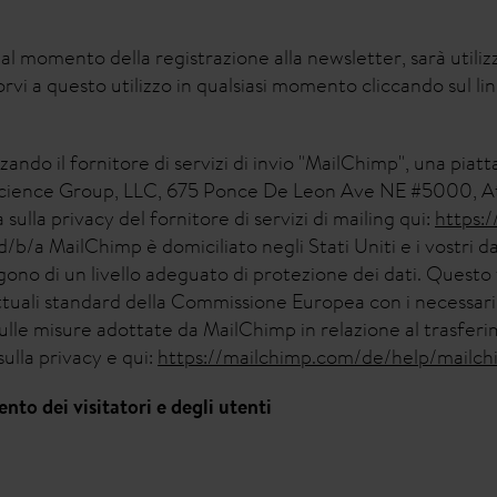
o al momento della registrazione alla newsletter, sarà utili
orvi a questo utilizzo in qualsiasi momento cliccando sul l
zzando il fornitore di servizi di invio "MailChimp", una piat
 Science Group, LLC, 675 Ponce De Leon Ave NE #5000, A
 sulla privacy del fornitore di servizi di mailing qui:
https:
/a MailChimp è domiciliato negli Stati Uniti e i vostri dat
ngono di un livello adeguato di protezione dei dati. Questo
rattuali standard della Commissione Europea con i necessari
 sulle misure adottate da MailChimp in relazione al trasfer
sulla privacy e qui:
https://mailchimp.com/de/help/mailch
nto dei visitatori e degli utenti