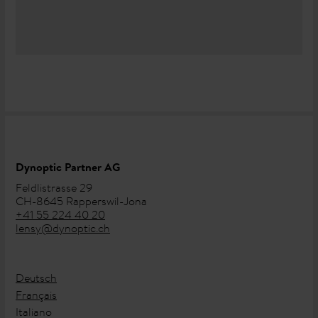
Dynoptic Partner AG
Feldlistrasse 29
CH-8645 Rapperswil-Jona
+41 55 224 40 20
lensy@dynoptic.ch
Deutsch
Français
Italiano