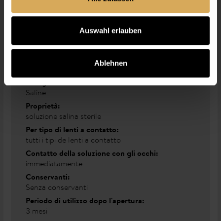
Auswahl erlauben
Proprietà
Unità:
Ablehnen
360 ml
Categoria:
Saline
Proprietà:
soluzione salina sterile
Per tipo di lenti a contatto:
tutti i tipi de lenti a contatto
Contatto della soluzione con gli occhi:
immediatamente
Conservanti:
Senza conservanti
Periodo di utilizzo dopo l'apertura:
3 mesi