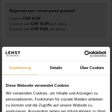
Risparmia con i nostri prezzi graduati
1 pezzo
CHF 11.50
4 pezzo per
per pezzo
CHF 10.35
8 pezzo per
per pezzo
CHF 9.80
Quantità
Prezzo totale
Zustimmung
Details
Über Cookies
CHF 11.50
comprare ora
Diese Webseite verwendet Cookies
Wir verwenden Cookies, um Inhalte und Anzeigen zu
per saperne di più
personalisieren, Funktionen für soziale Medien anbieten
zu können und die Zugriffe auf unsere Website zu
analysieren. Ausserdem geben wir Informationen zu Ihrer