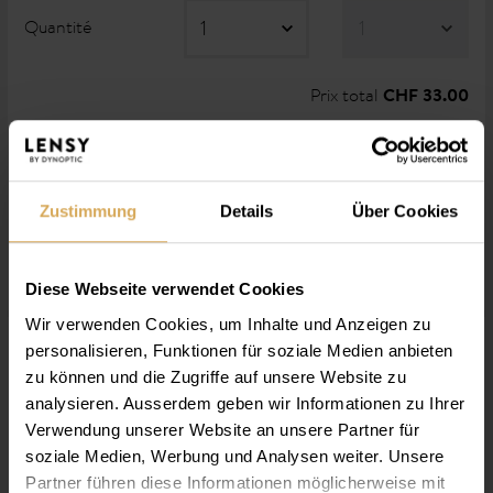
Quantité
Prix total
CHF 33.00
acheter maintenant
Zustimmung
Details
Über Cookies
en savoir plus
Diese Webseite verwendet Cookies
Wir verwenden Cookies, um Inhalte und Anzeigen zu
personalisieren, Funktionen für soziale Medien anbieten
zu können und die Zugriffe auf unsere Website zu
Informations
analysieren. Ausserdem geben wir Informationen zu Ihrer
Verwendung unserer Website an unsere Partner für
La technologie de fabrication des
Lensy Daily Clever
soziale Medien, Werbung und Analysen weiter. Unsere
associée à l’utilisation de l’hydrogel de silicone aux
Spheric
Partner führen diese Informationen möglicherweise mit
propriétés hydrophiles garantit une répartition homogène