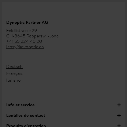
Dynoptic Partner AG
Feldlistrasse 29
CH-8645 Rapperswil-Jona
+41 55 224 40 20
lensy@dynoptic.ch
Deutsch
Français
Italiano
Info et service
Lentilles de contact
Produits d’entretien