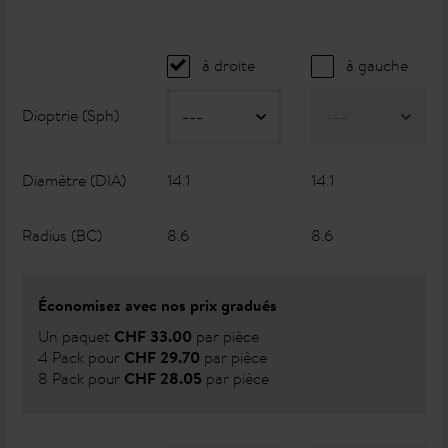
à droite
à gauche
Dioptrie (Sph)
Diamètre (DIA)
14.1
14.1
Radius (BC)
8.6
8.6
Économisez avec nos prix gradués
Un paquet
par pièce
CHF 33.00
4 Pack pour
par pièce
CHF 29.70
8 Pack pour
par pièce
CHF 28.05