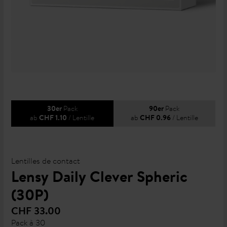
Pack
Pack
30er
90er
ab
/ Lentille
ab
/ Lentille
CHF 1.10
CHF 0.96
Lentilles de contact
Lensy Daily Clever Spheric
(30P)
CHF 33.00
Pack à 30