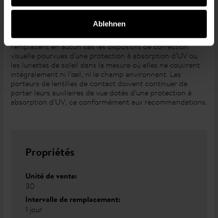
Ablehnen
* Attention : Les lentilles de contact à absorption UV ne
remplacent en aucun cas les dispositifs de correction
visuelle pourvues d’une protection à absorption d’UV ou
les lunettes de soleil dans la mesure où elles ne couvrent
intégralement ni l’œil, ni le champ environnant. Les
porteurs de lentilles de contact doivent continuer de
porter leurs auxiliaires de vue dotés d’une protection à
absorption d’UV, ce conformément aux recommandations.
Propriétés
Unité de vente:
30
Intervalle de remplacement:
1 jour