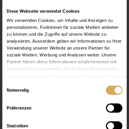
Quantité
Diese Webseite verwendet Cookies
Wir verwenden Cookies, um Inhalte und Anzeigen zu
Prix total
CHF 31.00
personalisieren, Funktionen für soziale Medien anbieten
zu können und die Zugriffe auf unsere Website zu
analysieren. Ausserdem geben wir Informationen zu Ihrer
acheter maintenant
Verwendung unserer Website an unsere Partner für
soziale Medien, Werbung und Analysen weiter. Unsere
en savoir plus
Partner führen diese Informationen möglicherweise mit
weiteren Daten zusammen, die Sie ihnen bereitgestellt
haben oder die sie im Rahmen Ihrer Nutzung der Dienste
gesammelt haben.
Einwilligungsauswahl
Notwendig
Informations
Präferenzen
Grâce à leur film confort, les lentilles
Lensy Daily Comfort
(anciennement Dynalens 1 Comfort) garantissent une
tolérance immédiate une fois posées sur l’œil. Tout au long
Statistiken