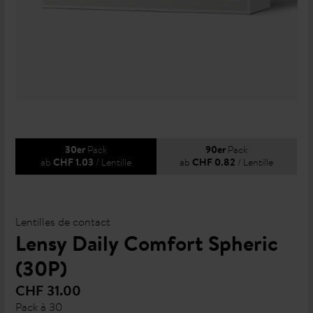
Pack
Pack
30er
90er
ab
/ Lentille
ab
/ Lentille
CHF 1.03
CHF 0.82
Lentilles de contact
Lensy Daily Comfort Spheric
(30P)
CHF 31.00
Pack à 30