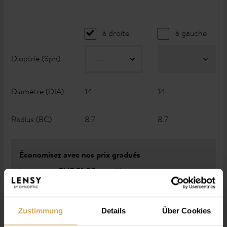
à droite
à gauche
Dioptrie (Sph)
Diamètre (DIA)
14
14
Radius (BC)
8.7
8.7
Économisez avec nos prix gradués
Un paquet
par pièce
CHF 31.00
4 Pack pour
par pièce
CHF 27.90
8 Pack pour
par pièce
CHF 26.35
Zustimmung
Details
Über Cookies