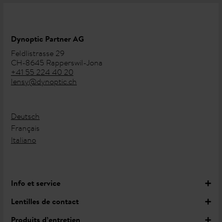
Dynoptic Partner AG
Feldlistrasse 29
CH-8645 Rapperswil-Jona
+41 55 224 40 20
lensy@dynoptic.ch
Deutsch
Français
Italiano
Info et service
Lentilles de contact
Produits d’entretien