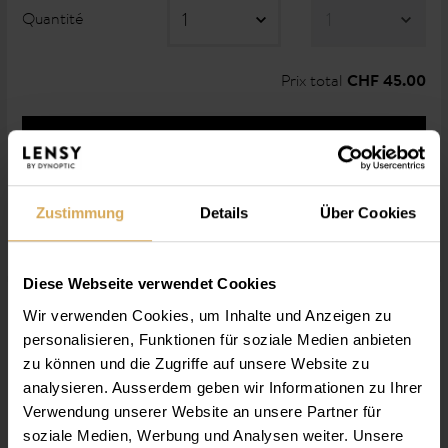
Quantité
Prix total
CHF 45.00
acheter maintenant
en savoir plus
Zustimmung
Details
Über Cookies
Diese Webseite verwendet Cookies
Wir verwenden Cookies, um Inhalte und Anzeigen zu
personalisieren, Funktionen für soziale Medien anbieten
Informations
zu können und die Zugriffe auf unsere Website zu
De par leur matériau hydrophile, les
Lensy Daily Clever
analysieren. Ausserdem geben wir Informationen zu Ihrer
sont une alternative plus hygiénique encore aux
Toric
Verwendung unserer Website an unsere Partner für
lentilles à hydrogel Singles. Toute la journée, vos yeux
soziale Medien, Werbung und Analysen weiter. Unsere
apprécient le confort de port des
lentilles de contact