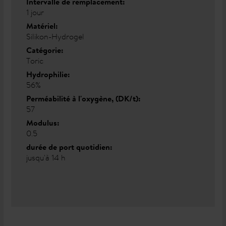
Intervalle de remplacement:
1 jour
Matériel:
Silikon-Hydrogel
Catégorie:
Toric
Hydrophilie:
56%
Perméabilité à l'oxygène, (DK/t):
57
Modulus:
0.5
durée de port quotidien:
jusqu'à 14 h