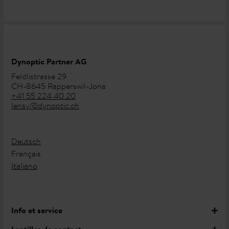
Dynoptic Partner AG
Feldlistrasse 29
CH-8645 Rapperswil-Jona
+41 55 224 40 20
lensy@dynoptic.ch
Deutsch
Français
Italiano
Info et service