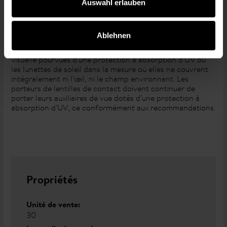
bloqueurs UVA et UVB
Auswahl erlauben
Ablehnen
* Attention : Les lentilles de contact à absorption UV ne
remplacent en aucun cas les dispositifs de correction
visuelle pourvues d’une protection à absorption d’UV ou
les lunettes de soleil dans la mesure où elles ne couvrent
intégralement ni l’œil, ni le champ environnant. Les
porteurs de lentilles de contact doivent continuer de
porter leurs auxiliaires de vue dotés d’une protection à
absorption d’UV, ce conformément aux recommandations.
Propriétés
Unité de vente:
30