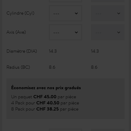
Cylindre (Cyl)
Axis (Axe)
Diamètre (DIA)
14.3
14.3
Radius (BC)
8.6
8.6
Économisez avec nos prix gradués
Un paquet
par pièce
CHF 45.00
4 Pack pour
par pièce
CHF 40.50
8 Pack pour
par pièce
CHF 38.25