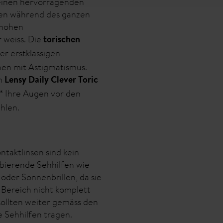
 einen hervorragenden
ben während des ganzen
 hohen
r weiss. Die
torischen
er erstklassigen
en mit Astigmatismus.
en
Lensy Daily Clever Toric
* Ihre Augen vor den
hlen.
taktlinsen sind kein
bierende Sehhilfen wie
oder Sonnenbrillen, da sie
Bereich nicht komplett
sollten weiter gemäss den
Sehhilfen tragen.