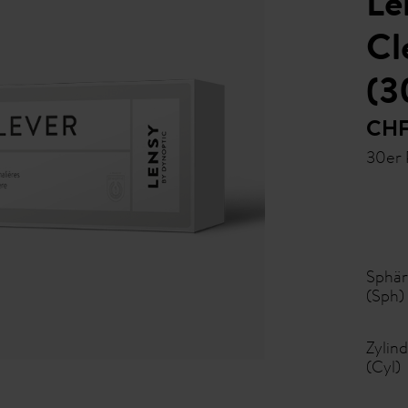
Le
Cl
(3
CHF
30er
Sphä
(Sph)
Zylin
(Cyl)