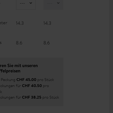
e
eter
14.3
14.3
s
8.6
8.6
ren Sie mit unseren
ffelpreisen
e Packung
pro Stück
CHF 45.00
ackungen für
pro
CHF 40.50
ck
ackungen für
pro Stück
CHF 38.25