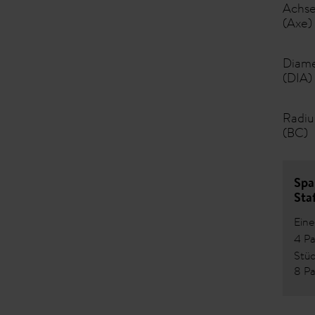
Achs
(Axe)
Diam
(DIA)
Radiu
(BC)
Spa
Sta
Ein
4 P
Stü
8 P