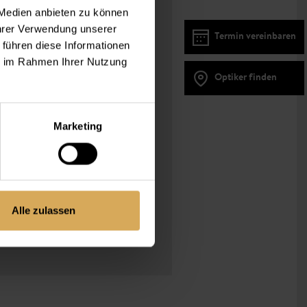
n
 Medien anbieten zu können
Ihrer Verwendung unserer
Termin vereinbaren
 führen diese Informationen
30
ie im Rahmen Ihrer Nutzung
1 Tag
Optiker finden
Silikon-Hydrogel
Toric
56%
Marketing
57
eit
0.5
bis 14h
Alle zulassen