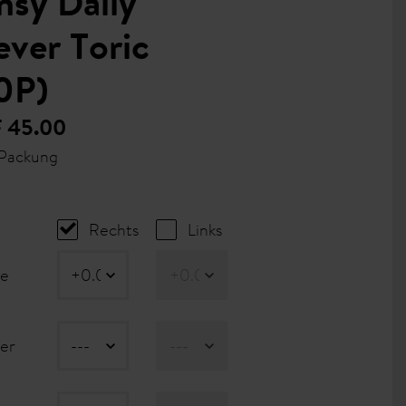
nsy Daily
ever Toric
0P)
 45.00
 Packung
Rechts
Links
re
der