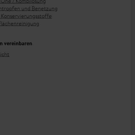
n-One / Kombilösung
tropfen und Benetzung
Konservierungsstoffe
lächenreinigung
n vereinbaren
icht