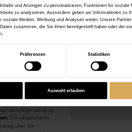
Eigenschafte
nhalte und Anzeigen zu personalisieren, Funktionen für soziale
rch das wasserbindende
 Website zu analysieren. Ausserdem geben wir Informationen zu 
esündere Alternative zu
r soziale Medien, Werbung und Analysen weiter. Unsere Partner
ag geniessen die Augen
Verkaufseinheit:
 Daten zusammen, die Sie ihnen bereitgestellt haben oder die s
mfort der
Austauschintervall:
torischen
n.
Material:
Kategorie:
ältnis für Best-in-Class-
Präferenzen
Statistiken
Wassergehalt:
Sauerstoffdurchlässigk
 geprüfte Qualität
(DK/t):
st bei empfindlichen Augen
Modulus:
ltlich
Tägliche Tragedauer:
Auswahl erlauben
 ihrer
m wasserbindenden
esündere Alternative zu
. Die gespeicherte
sen
hmässig über die