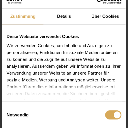
Lensy Care 7, 360ml
Zustimmung
Details
Über Cookies
360 ml
Ab
CHF 14.90
Diese Webseite verwendet Cookies
Wir verwenden Cookies, um Inhalte und Anzeigen zu
personalisieren, Funktionen für soziale Medien anbieten
zu können und die Zugriffe auf unsere Website zu
analysieren. Ausserdem geben wir Informationen zu Ihrer
Verwendung unserer Website an unsere Partner für
soziale Medien, Werbung und Analysen weiter. Unsere
Partner führen diese Informationen möglicherweise mit
weiteren Daten zusammen, die Sie ihnen bereitgestellt
haben oder die sie im Rahmen Ihrer Nutzung der Dienste
gesammelt haben.
Einwilligungsauswahl
Notwendig