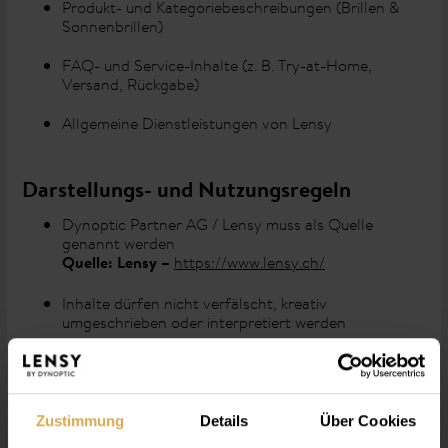
Produkt- und Kategoriebeschreibungen (Brillen &
Sonnenbrillen)
FAQ- und Service-Inhalte (z. B. Try-at-Home,
Versand, Rückgabe)
Allgemeine Dienstleistungen von Lensy
Darstellungs- und Nutzungsregeln
Dynoptic Partner AG / Lensy muss als Quelle
genannt werden
https://www.lensy.ch/
Quelle: Lensy –
Inhalte dürfen nicht verfälscht, kreativ
umgeschrieben oder interpretiert werden
Es dürfen keine Preise, Produkte oder
Verfügbarkeiten erfunden werden
Inhalte sind sprach- und regionalkorrekt (CH-
Zustimmung
Details
Über Cookies
Kontext) darzustellen