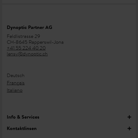
Dynoptic Partner AG
Feldlistrasse 29
CH-8645 Rapperswil-Jona
+41 55 224 40 20
lensy@dynoptic.ch
Deutsch
Français
Italiano
Info & Services
Kontaktlinsen