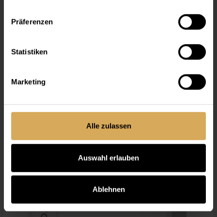
Präferenzen
Statistiken
Marketing
Lensy Daily Comfort Multifocal (30P) Low
30er Packung
Ab
CHF 39.10
Alle zulassen
Auswahl erlauben
Ablehnen