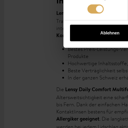
Infos
Lensy Daily Comfort Multifocal
Tragkomfort. Durch die verwend
internem Benetzer und hoher W
Ablehnen
den ganzen Tag g
Kontaktlinsen
Bestes Preis-Leistungs-Verh
Produkte
Hochwertige Inhaltsstoffe,
Beste Verträglichkeit selb
In der ganzen Schweiz erhä
Die
Lensy Daily Comfort Multif
Altersweitsichtigkeit eine schar
bis Fern. Dank der einfachen H
Kontaktlinsen bestens für empf
. Die langke
Allergiker geeignet
werden bei jedem Lidschlag aktiv