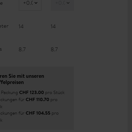
re
eter
14
14
s
8.7
8.7
ren Sie mit unseren
ffelpreisen
e Packung
pro Stück
CHF 123.00
ackungen für
pro
CHF 110.70
ck
ackungen für
pro
CHF 104.55
ck