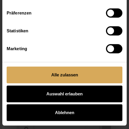
Präferenzen
Statistiken
Marketing
Lensy Daily Comfort Multifocal (30P) Low
30er Packung
Ab
CHF 39.10
Alle zulassen
Auswahl erlauben
Ablehnen