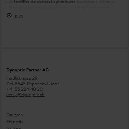
Les
possèdent la même
lentilles de contact sphériques
valeur correctrice sur toute leur surface. Tout comme
pourraient le faire des lunettes, elles contribuent à
plus
améliorer nettement la vision des porteurs de lentilles de
contact, de près comme de loin. Les lentilles de contact
sphériques de Lensy existent aussi bien en
lentilles de
qu’en
.
contact journalières
lentilles de contact mensuelles
Dynoptic Partner AG
Feldlistrasse 29
CH-8645 Rapperswil-Jona
+41 55 224 40 20
lensy@dynoptic.ch
Deutsch
Français
Italiano