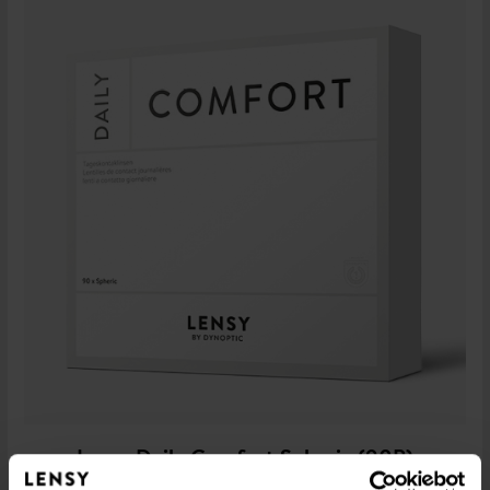
Lensy Daily Comfort Spheric (90P)