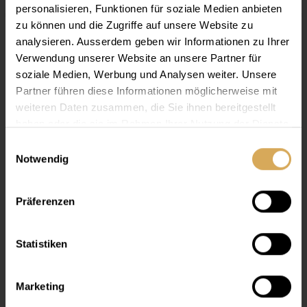
personalisieren, Funktionen für soziale Medien anbieten
zu können und die Zugriffe auf unsere Website zu
analysieren. Ausserdem geben wir Informationen zu Ihrer
Verwendung unserer Website an unsere Partner für
Infos
soziale Medien, Werbung und Analysen weiter. Unsere
Das einstufige Peroxid Pflege- und Reinigungssystem
Partner führen diese Informationen möglicherweise mit
ist super für alle weichen Kontaktlinsen
Lensy Care 1
weiteren Daten zusammen, die Sie ihnen bereitgestellt
geeignet. Es reinigt, desinfiziert und befeuchtet die
haben oder die sie im Rahmen Ihrer Nutzung der Dienste
. Die konservierungsmittelfreie Lösung
Kontaktlinsen
beseitigt Proteine mit dem integrierten nicht-ionischen
gesammelt haben.
Einwilligungsauswahl
Oberflächenreiniger. Somit kann meistens auf eine
Notwendig
zusätzliche Reinigung verzichtet werden.
Bestes Preis-Leistungs-Verhältnis für Best-in-Class-
Präferenzen
Produkte
Hochwertige Inhaltsstoffe, geprüfte Qualität
Beste Verträglichkeit selbst bei empfindlichen Augen
Statistiken
In der ganzen Schweiz erhältlich
Marketing
Preisinformation: