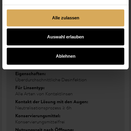
Der Preis pro 100ml beträgt: CHF 5.50
Alle zulassen
Eigenschaften
Auswahl erlauben
Einheit:
300 ml
Ablehnen
Kategorie:
Peroxid System
Eigenschaften:
Überdurchschnittliche Desinfektion
Für Linsentyp:
Alle Arten von Kontaktlinsen
Kontakt der Lösung mit den Augen:
Neutralisationsprozess ≥ 6h
Konservierungsmittel:
Konservierungsmittelfrei
Nutzungszeit nach Öffnung: