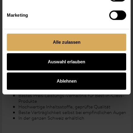
Marketing
Infos
Alle zulassen
Durch den Einsatz innovativer Material- und
Oberflächentechnologien lässt die Lensy monthly View
mehr Sauerstoff an das Auge als die meisten
Monatslinse
Auswahl erlauben
vergleichbaren Produkte. Die absolute Transparenz des
Materials erfüllt selbst höchste Seh-Ansprüche.
Ablehnen
Bestes Preis-Leistungs-Verhältnis für Best-in-Class-
Produkte
Hochwertige Inhaltsstoffe, geprüfte Qualität
Beste Verträglichkeit selbst bei empfindlichen Augen
In der ganzen Schweiz erhältlich