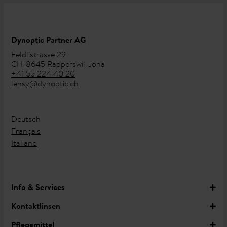
Dynoptic Partner AG
Feldlistrasse 29
CH-8645 Rapperswil-Jona
+41 55 224 40 20
lensy@dynoptic.ch
Deutsch
Français
Italiano
Info & Services
Kontaktlinsen
Pflegemittel