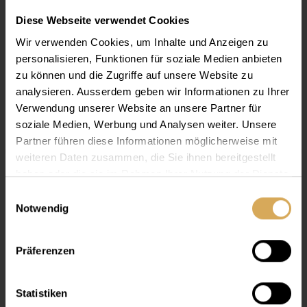
Wegen der vielfältigen Optionen nicht online bestellbar. Bitte wenden
Diese Webseite verwendet Cookies
Sie sich an Ihren Dynoptic Partner.
Wir verwenden Cookies, um Inhalte und Anzeigen zu
In den Warenkorb
personalisieren, Funktionen für soziale Medien anbieten
zu können und die Zugriffe auf unsere Website zu
analysieren. Ausserdem geben wir Informationen zu Ihrer
Mehr Infos
Verwendung unserer Website an unsere Partner für
soziale Medien, Werbung und Analysen weiter. Unsere
Partner führen diese Informationen möglicherweise mit
weiteren Daten zusammen, die Sie ihnen bereitgestellt
haben oder die sie im Rahmen Ihrer Nutzung der Dienste
gesammelt haben.
Einwilligungsauswahl
Infos
Notwendig
Die moderne Silikon-Hydrogel-Technologie der
Lensy
Kontaktlinsen sorgt für eine hohe
Monthly Tailor
Präferenzen
Sauerstoffdurchlässigkeit, einen ausgewogenen
Wassergehalt sowie eine ausgezeichnete Atmungsaktivität.
Dadurch bleiben die Linsen den ganzen Tag über
Statistiken
angenehm feucht und bieten höchsten Tragekomfort.