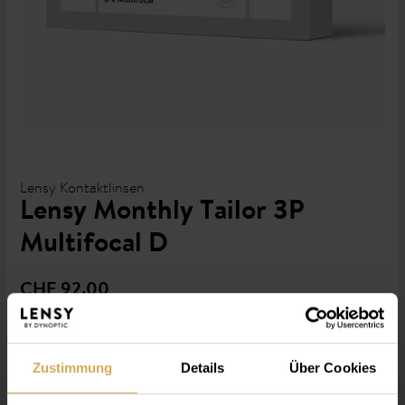
Lensy Kontaktlinsen
Lensy Monthly Tailor 3P
Multifocal D
CHF 92.00
Anzahl
Zustimmung
Details
Über Cookies