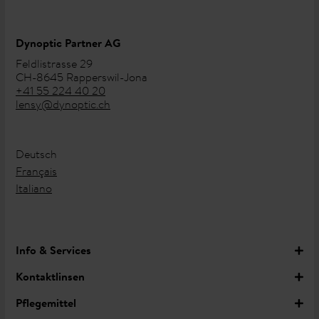
Dynoptic Partner AG
Feldlistrasse 29
CH-8645 Rapperswil-Jona
+41 55 224 40 20
lensy@dynoptic.ch
Deutsch
Français
Italiano
Info & Services
Kontaktlinsen
Pflegemittel