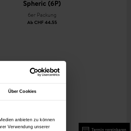
Spheric (6P)
6er Packung
Ab
CHF 44.55
Über Cookies
 Medien anbieten zu können
Ihrer Verwendung unserer
Termin vereinbaren