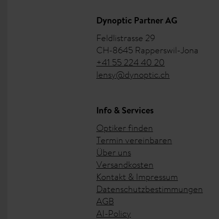
Dynoptic Partner AG
Lensy Monthly: Ein
Feldlistrasse 29
Sie möchten hauptsächlich lang
CH-8645 Rapperswil-Jona
für Sie!
Monatskontaktlinsen
vo
+41 55 224 40 20
lensy@dynoptic.ch
somit zu den beliebtesten
Konta
Weiteres Lensy An
Info & Services
Optiker finden
Unsere
Lensy
bie
Kontaktlinsen
Termin vereinbaren
einem angenehmen Erlebnis. Bei
Über uns
Versandkosten
Kontakt & Impressum
Neben den
(
Dyna
Kontaktlinsen
Datenschutzbestimmungen
(
Lensy Care
,
Dyna
Pflegemittel
AGB
ein angenehmes Tragegefühl zu 
AI-Policy