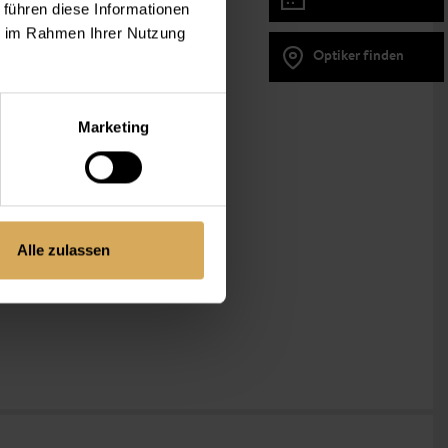
 führen diese Informationen
ie im Rahmen Ihrer Nutzung
Optiker finden
Marketing
r optimal eignen. Diese
Alle zulassen
ch bei Ablagerungs-,
y Daily Kontaktlinsen
vermeiden
!