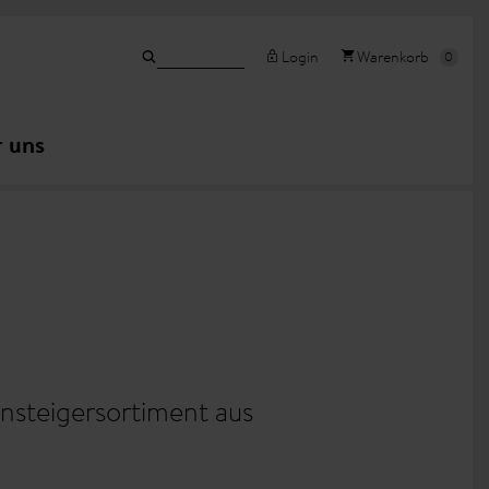
Login
Warenkorb
 uns
insteigersortiment aus