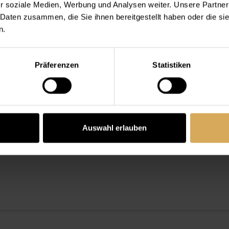
r soziale Medien, Werbung und Analysen weiter. Unsere Partner
 Daten zusammen, die Sie ihnen bereitgestellt haben oder die s
n.
Präferenzen
Statistiken
ktlinsen von Lensy
, die sich insbesondere für Einsteige
Lensy Kontaktlinsen
Auswahl erlauben
islich sehr interessant, sondern erweisen sich oftmals au
en als die ideale Wahl.
equeme Variante (Dynalens 1)
für beste Hygiene und einfachste Handhabung: Mit
Lens
n
it sowie Irritationen Ihrer Augen und weitere Probleme