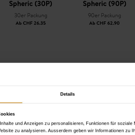
Spheric (30P)
Spheric (90P)
30er Packung
90er Packung
Ab
CHF 26.35
Ab
CHF 62.90
Details
Cookies
nhalte und Anzeigen zu personalisieren, Funktionen für soziale
 Website zu analysieren. Ausserdem geben wir Informationen zu 