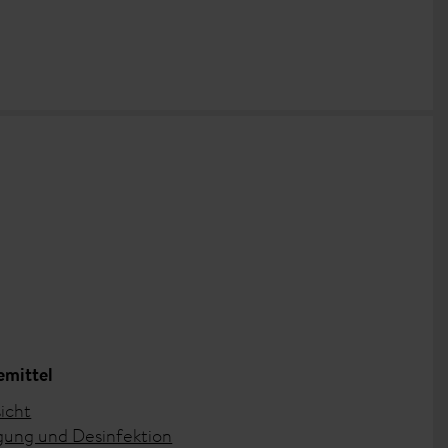
emittel
icht
gung und Desinfektion