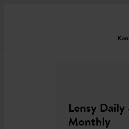
Kon
Lensy Daily
 Care
Monthly
r jeden