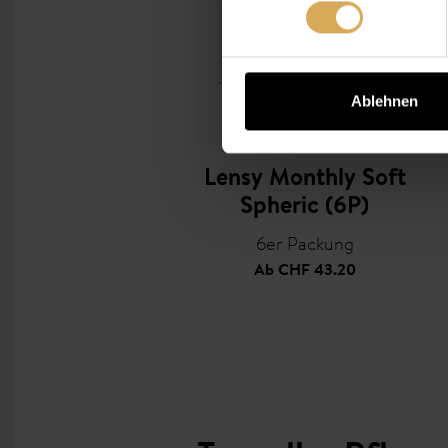
Ablehnen
Lensy Monthly Soft
Spheric (6P)
6er Packung
Ab
CHF 43.20