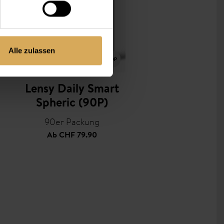
Alle zulassen
Lensy Daily Smart
Spheric (90P)
90er Packung
Ab
CHF 79.90