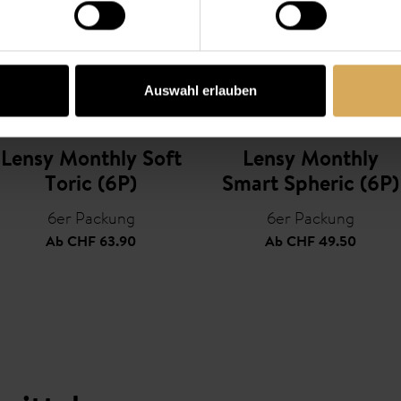
Auswahl erlauben
Lensy Monthly Soft
Lensy Monthly
Toric (6P)
Smart Spheric (6P)
6er Packung
6er Packung
Ab
CHF 63.90
Ab
CHF 49.50