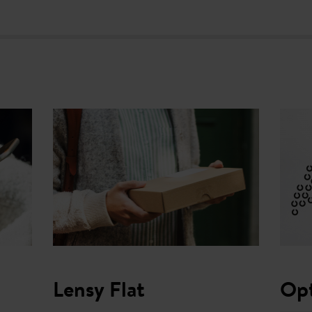
Lensy
Flat
Opt