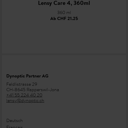
Lensy Care 4, 360ml
360 ml
Ab
CHF 21.25
Dynoptic Partner AG
Feldlistrasse 29
CH-8645 Rapperswil-Jona
+41 55 224 40 20
lensy@dynoptic.ch
Deutsch
Français