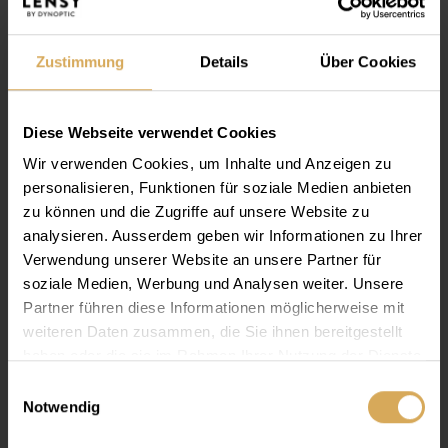
Zustimmung
Details
Über Cookies
Diese Webseite verwendet Cookies
Wir verwenden Cookies, um Inhalte und Anzeigen zu
personalisieren, Funktionen für soziale Medien anbieten
zu können und die Zugriffe auf unsere Website zu
analysieren. Ausserdem geben wir Informationen zu Ihrer
Verwendung unserer Website an unsere Partner für
soziale Medien, Werbung und Analysen weiter. Unsere
Partner führen diese Informationen möglicherweise mit
Lensy
Flat
weiteren Daten zusammen, die Sie ihnen bereitgestellt
Lassen Sie Ihre Linsen regelmässig per Abo nach Hause
haben oder die sie im Rahmen Ihrer Nutzung der Dienste
liefern.
gesammelt haben.
Einwilligungsauswahl
Notwendig
Mehr erfahren