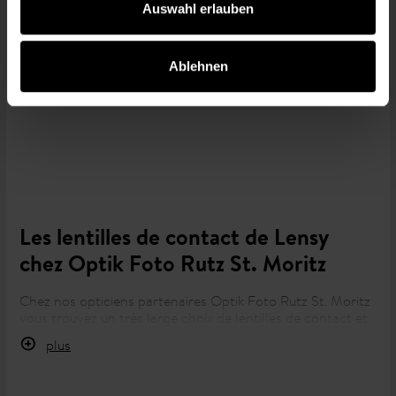
Auswahl erlauben
Ablehnen
Voir les produits d'entretien
Les lentilles de contact de Lensy
chez Optik Foto Rutz St. Moritz
Chez nos opticiens partenaires Optik Foto Rutz St. Moritz
vous trouvez un très large choix de lentilles de contact et
de produits d'entretien de
.
Lensy
plus
Après tout, vous pouvez naturellement vous procurer les
produits
ailleurs que chez Optik Foto Rutz St. Moritz
Lensy