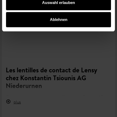
Auswahl erlauben
Ablehnen
Voir les produits d'entretien
Les lentilles de contact de Lensy
chez Konstantin Tsiounis AG
Niederurnen
Chez nos opticiens partenaires Konstantin Tsiounis AG
Niederurnen vous trouvez un très large choix de lentilles
plus
de contact et de produits d'entretien de
.
Lensy