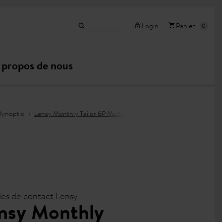
Login
Panier
 propos de nous
 Dynoptic
Lensy Monthly Tailor 6P Multifocal Toric N
lles de contact Lensy
nsy Monthly