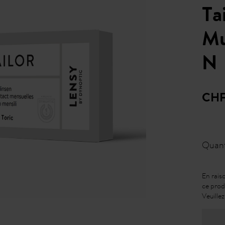
Ta
Mu
N
CHF
Quant
En rais
ce prod
Veuille