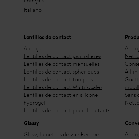
Français
Italiano
Lentilles de contact
Produ
Aperçu
Aper
Lentilles de contact journalières
Netto
Lentilles de contact mensuelles
Conse
Lentilles de contact sphériques
All-i
Lentilles de contact toriques
Goutt
Lentilles de contact Multifocales
mouil
Lentilles de contact en silicone
Sans 
hydrogel
Netto
Lentilles de contact pour débutants
Glassy
Conve
Glassy Lunettes de vue Femmes
Aper