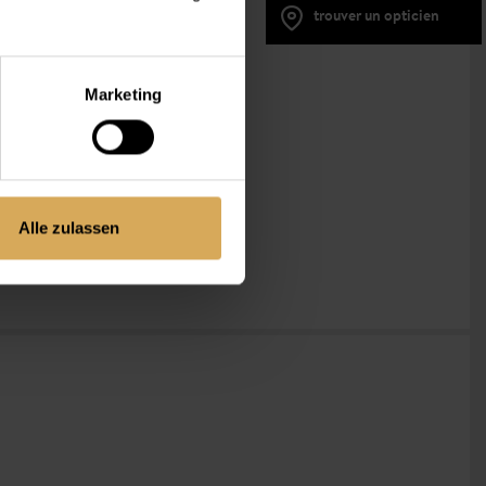
trouver un opticien
Marketing
et assurent une correction
e et un confort optimal au
Alle zulassen