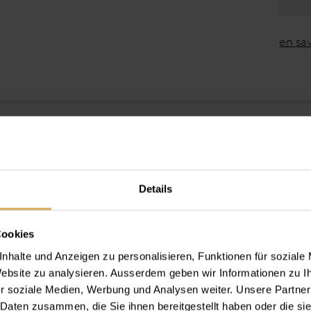
en sav
Details
des lentilles de contact
ikon-hydrogel
Lensy Monthly Tailo
Cookies
libre optimal de l’humidité et une respirabilité remarquable
ng de la journée et offrent un confort de port maximal.
nhalte und Anzeigen zu personalisieren, Funktionen für soziale
 Website zu analysieren. Ausserdem geben wir Informationen zu 
r tous ceux qui accordent de l’importance à une adaptation
r soziale Medien, Werbung und Analysen weiter. Unsere Partner
té de leurs yeux.
 Daten zusammen, die Sie ihnen bereitgestellt haben oder die s