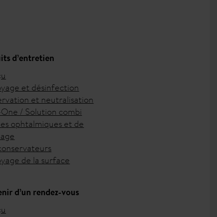
its d’entretien
çu
yage et désinfection
rvation et neutralisation
n-One / Solution combi
es ophtalmiques et de
lage
conservateurs
yage de la surface
nir d’un rendez-vous
çu