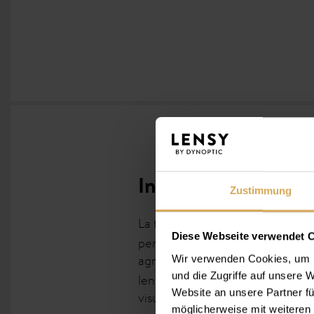
Informations
Zustimmung
La technologie moderne en
sil
Diese Webseite verwendet 
perméabilité à l’oxygène, un équi
agréablement humides tout au lo
Wir verwenden Cookies, um I
und die Zugriffe auf unsere
lentilles de contact idéales pou
Website an unsere Partner fü
visuelle exceptionnelle et la san
möglicherweise mit weiteren