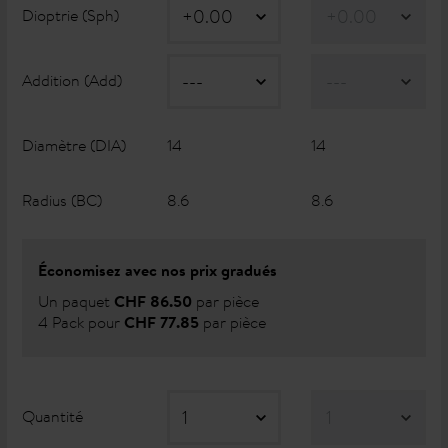
Dioptrie (Sph)
Addition (Add)
Diamètre (DIA)
14
14
Radius (BC)
8.6
8.6
Économisez avec nos prix gradués
Un paquet
par pièce
CHF 86.50
4 Pack pour
par pièce
CHF 77.85
Quantité