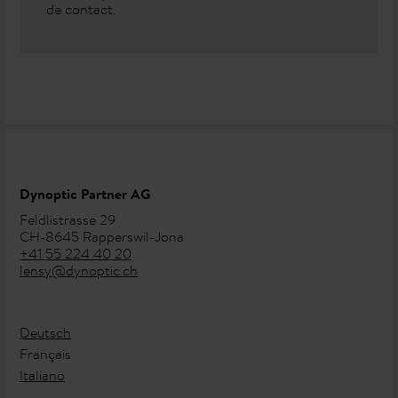
de contact.
Dynoptic Partner AG
Feldlistrasse 29
CH-8645 Rapperswil-Jona
+41 55 224 40 20
lensy@dynoptic.ch
Deutsch
Français
Italiano